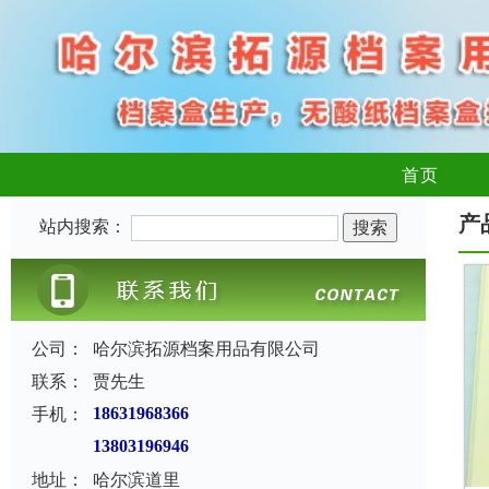
首页
产
站内搜索：
公司：
哈尔滨拓源档案用品有限公司
联系：
贾先生
手机：
18631968366
13803196946
地址：
哈尔滨道里