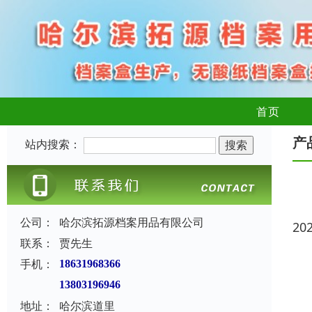
首页
产
站内搜索：
公司：
哈尔滨拓源档案用品有限公司
20
联系：
贾先生
手机：
18631968366
13803196946
地址：
哈尔滨道里