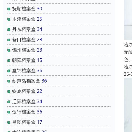
抚顺档案盒
30
本溪档案盒
25
丹东档案盒
34
营口档案盒
28
哈
锦州档案盒
23
无酸
色
朝阳档案盒
15
哈
盘锦档案盒
36
25-
葫芦岛档案盒
36
铁岭档案盒
22
辽阳档案盒
34
银行档案盒
36
昌图档案盒
17