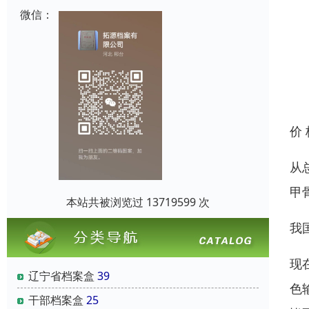
微信：
价
从
甲
本站共被浏览过 13719599 次
我
现
辽宁省档案盒
39
色
干部档案盒
25