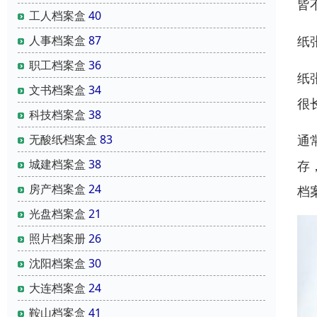
皆
工人档案盒
40
纸
人事档案盒
87
职工档案盒
36
纸
文书档案盒
34
很
科技档案盒
38
通
无酸纸档案盒
83
城建档案盒
38
存
房产档案盒
24
档
光盘档案盒
21
照片档案册
26
沈阳档案盒
30
大连档案盒
24
鞍山档案盒
41