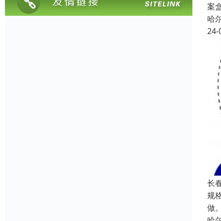
案
哈
24-
长
规格
做
哈