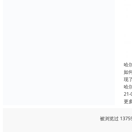
哈
如
现
哈
21-
更
被浏览过 137