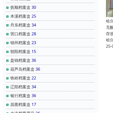
抚顺档案盒
30
本溪档案盒
25
哈
丹东档案盒
34
无
存
营口档案盒
28
哈
锦州档案盒
23
25-
朝阳档案盒
15
盘锦档案盒
36
葫芦岛档案盒
36
铁岭档案盒
22
辽阳档案盒
34
银行档案盒
36
昌图档案盒
17