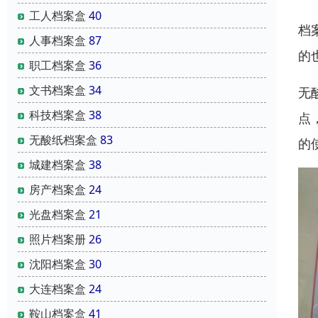
工人档案盒
40
档
人事档案盒
87
的
职工档案盒
36
文书档案盒
34
无
科技档案盒
38
点
无酸纸档案盒
83
的
城建档案盒
38
房产档案盒
24
光盘档案盒
21
照片档案册
26
沈阳档案盒
30
大连档案盒
24
鞍山档案盒
41