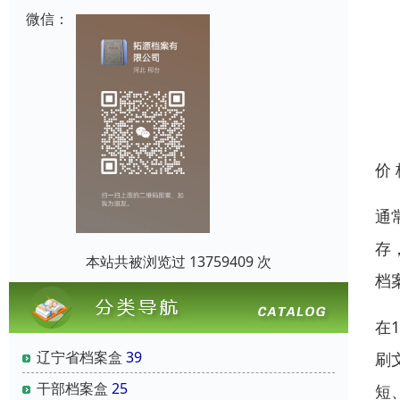
微信：
价
通
存
本站共被浏览过 13759409 次
档
在
辽宁省档案盒
39
刷
干部档案盒
25
短