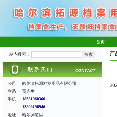
首页
产
站内搜索：
公司：
哈尔滨拓源档案用品有限公司
20
联系：
贾先生
手机：
18631968366
13803196946
地址：
哈尔滨道里