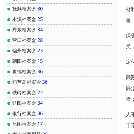
材
抚顺档案盒
30
本溪档案盒
25
息
丹东档案盒
34
保
营口档案盒
28
类
锦州档案盒
23
朝阳档案盒
15
定位
盘锦档案盒
36
廉
葫芦岛档案盒
36
廉
铁岭档案盒
22
险
辽阳档案盒
34
银行档案盒
36
人
昌图档案盒
17
干