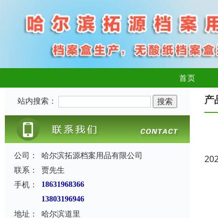
首页
产
站内搜索：
公司：
哈尔滨拓源档案用品有限公司
20
联系：
贾先生
手机：
18631968366
13803196946
地址：
哈尔滨道里