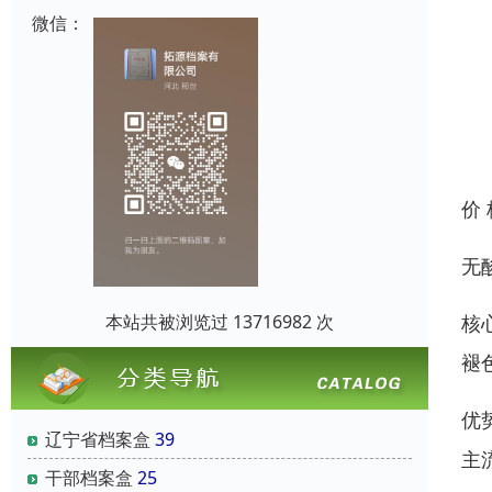
微信：
价
无
核
本站共被浏览过 13716982 次
褪
优
辽宁省档案盒
39
主
干部档案盒
25