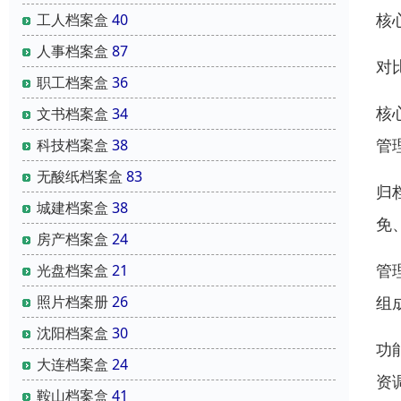
核
工人档案盒
40
人事档案盒
87
对
职工档案盒
36
核
文书档案盒
34
管
科技档案盒
38
无酸纸档案盒
83
归
城建档案盒
38
免
房产档案盒
24
管
光盘档案盒
21
组
照片档案册
26
沈阳档案盒
30
功
大连档案盒
24
资
鞍山档案盒
41