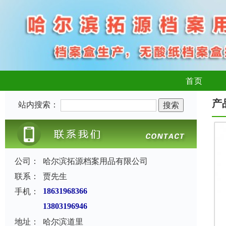
首页
产
站内搜索：
公司：
哈尔滨拓源档案用品有限公司
联系：
贾先生
手机：
18631968366
13803196946
地址：
哈尔滨道里